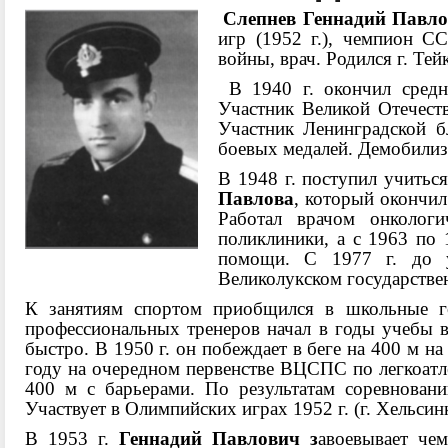
С
лепнев
Геннадий
Павл
игр (1952 г.), чемпион С
войны, врач. Родился г. Те
В 1940 г. окон­чил сред
Участник Великой Отечеств
Участник Ленинградской б
боевых медалей. Демобилизо
В 1948 г. поступил учитьс
Павлова
, который окончил 
Работал врачом онкологи
поликлиники, а с 1963 по 
помощи. С 1977 г. до у
Великолукском государствен
К занятиям спортом приобщился в школьные го
профессиональных тренеров начал в годы учебы в
быстро. В 1950 г. он побеждает в беге на 400 м 
году на очередном первен­стве ВЦСПС по легкоатле
400 м с барьерами. По результатам соревновани
Участвует в Олимпийских играх 1952 г. (г. Хельси
В 1953 г.
Геннадий Павлович з
авоевывает че