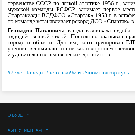
первенстве СССР по легкой ат­летике 1956 г., зан
мужской команды РСФСР занимает первое место
Спартакиады ВСДФСО «Спартак» 1958 г. в эстафет
по команде устанавливает ре­корд ДСО «Спартак» в
Геннадия Павловича
всегда волновала судьба 
чудодейственной силой. Постоянно оказывал пр
городе и области. Для тех, кого тренировал
Г.П
ученики вспоминают о нем как о хорошем наставни
и удивительных человеческих достоинств.
#75летПобеды
#нетолько9мая
#япомнюягоржусь
О ВУЗЕ
АБИТУРИЕНТАМ