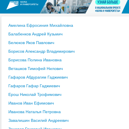
Амелина Ефросиния Михайловна
Балабенков Андрей Кузьмич
Белюков Яков Павлович
Борисов Александр Владимирович
Борисова Полина Ивановна
Веташков Тимофей Нилович
Гафаров Абдурагим Гаджиевич
Гафаров Гафар Гаджиевич
Ерош Николай Трофимович
Иванов Иван Ефимович
Иванова Наталья Петровна
Завалишин Василий Андреевич
Захаров Григорий Иванович