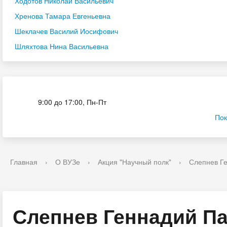
Ходотов Николай Васильевич
Хренова Тамара Евгеньевна
Шеклачев Василий Иосифович
Шляхтова Нина Васильевна
Приёмная комиссия
9:00 до 17:00, Пн-Пт
Пок
Главная
›
О ВУЗе
›
Акция "Научный полк"
›
Слепнев Г
Слепнев Геннадий П