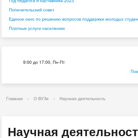
Год педагога и наставника 2023
Попечительский совет
Единое окно по решению вопросов поддержки молодых студенч
Платные услуги населению
Приёмная комиссия
9:00 до 17:00, Пн-Пт
Пок
Главная
›
О ВУЗе
›
Научная деятельность
Научная деятельнос