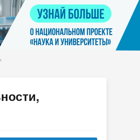
Контакты
я
Нацпроект "Наука и университеты"
просов
Платные услуги населению
еских
етьми
ы
ности,