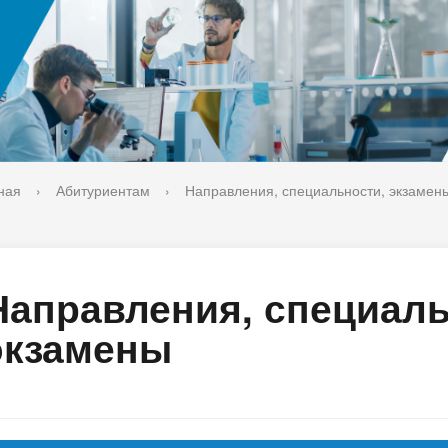
ука
Библиотека
орт-норма жизни
Оценка качества образовани
печительский совет
Единое окно по решению во
поддержки молодых студенч
семей и матерей (отцов) с д
ная
›
Абитуриентам
›
Направления, специальности, экзамен
Направления, специаль
экзамены