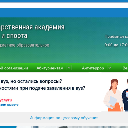
арственная академия
 и спорта
Приёмная к
9:00 до 17:0
джетное образовательное
ой организации
Абитуриентам
Антитеррор
Ве
культеты
Приемная комиссия
Ученый совет
Правовая информаци
Пол
ководство
Стоимость
Преподаватели и сотрудники
Информация прокура
Прав
вости
Видео-экскурсия
Контакты
отиводействие коррупции
Прочие документы
ликолукская Олимпийская академия
Память и слава ВЛГАФК
Информация по целевому обучения