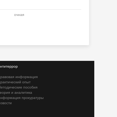
очная
нтитеррор
равовая информация
рактический опыт
етодические пособия
еория и аналитика
нформация прокуратуры
овости