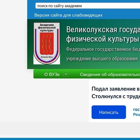
Версия сайта для слабовидящих
Великолукская госуд
физической культуры
Федеральное государственное бю
учреждение высшего образования
О ВУЗе
Сведения об образовательн
Сведения об образовательной
Фа
организации
Ру
Устав
Но
Научная деятельность
Пр
Трудоустройство
Ве