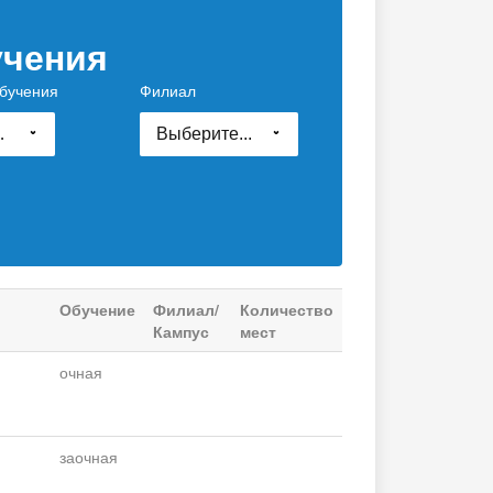
учения
бучения
Филиал
е...
Выберите...
Обучение
Филиал/
Количество
Кампус
мест
очная
заочная