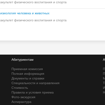
акультет физического воспитания и спорта
изиология человека и животных
акультет физического воспитания и спорта
Абитуриентам
А
Приемная комиссия
П
Полная информация
П
Документы и справки
М
Специальности и направления
Т
Стоимость
И
Правила и условия приема
Н
Фото-экскурсия
Аспирантура