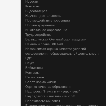
Новости
Контакты
Видеогалерея
Научная деятельность
Противодействие коррупции
Прочие документы
Инклюзивное образование
Трудоустройство
Великолукская Олимпийская академия
Память и слава ВЛГАФК
Независимая оценка качества условий
осуществления образовательной деятельности
ЦДО
Наука
Библиотека
Контакты
Расписание
Спорт-норма жизни
Оценка качества образования
Нацпроект "Наука и университеты"
Год педагога и наставника 2023
Попечительский совет
Единое окно по решению вопросов поддержки