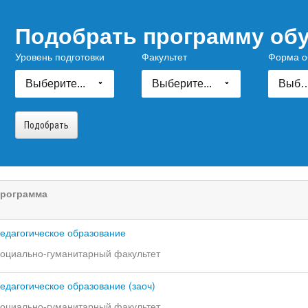
Подобрать программу об
Уровень подготовки
Факультет
Форма о
Выберите...
Выберите...
Выберит
рограмма
едагогическое образование
оциально-гуманитарный факультет
едагогическое образование (заоч)
оциально-гуманитарный факультет