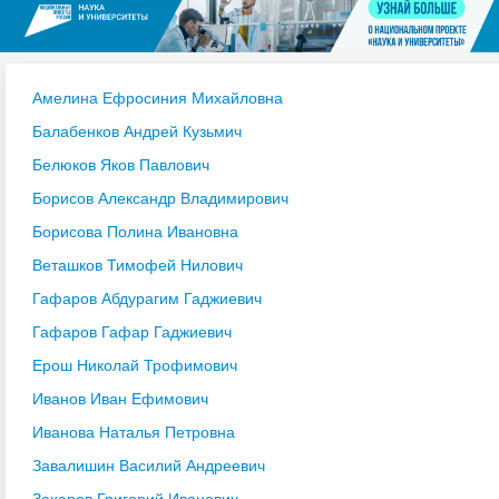
Амелина Ефросиния Михайловна
Балабенков Андрей Кузьмич
Белюков Яков Павлович
Борисов Александр Владимирович
Борисова Полина Ивановна
Веташков Тимофей Нилович
Гафаров Абдурагим Гаджиевич
Гафаров Гафар Гаджиевич
Ерош Николай Трофимович
Иванов Иван Ефимович
Иванова Наталья Петровна
Завалишин Василий Андреевич
Захаров Григорий Иванович