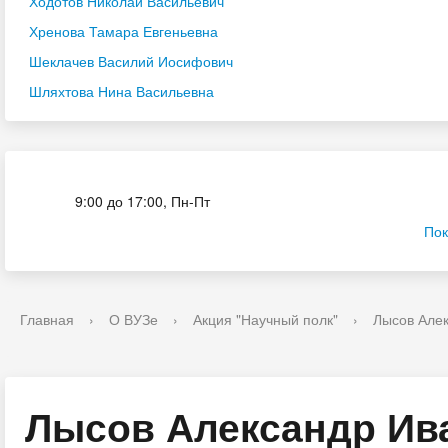
Ходотов Николай Васильевич
Хренова Тамара Евгеньевна
Шеклачев Василий Иосифович
Шляхтова Нина Васильевна
Приёмная комиссия
9:00 до 17:00, Пн-Пт
Пок
Главная
›
О ВУЗе
›
Акция "Научный полк"
›
Лысов Але
Лысов Александр Ив