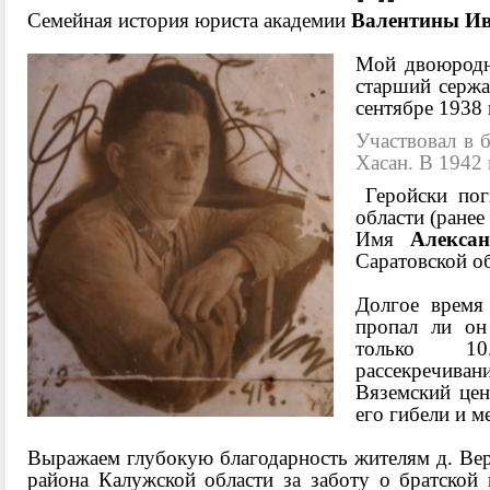
Семейная история юриста академии
Валентины И
Мой двоюрод
старший сержа
сентябре 1938 
Участвовал в 
Хасан. В 1942
Геройски пог
области (ранее
Имя
Алекса
Саратовской об
Долгое время
пропал ли он
только 10
рассекречив
Вяземский це
его гибели и м
Выражаем глубокую благодарность жителям д. Ве
района Калужской области за заботу о братской 