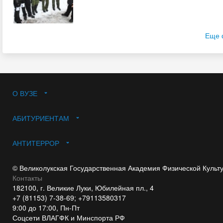
Еще 
О ВУЗЕ
АБИТУРИЕНТАМ
АНТИТЕРРОР
© Великолукская Государственная Академия Физической Культ
Контакты
182100, г. Великие Луки, Юбилейная пл., 4
+7 (81153) 7-38-69; +79113580317
9:00 до 17:00, Пн-Пт
Соцсети ВЛАГФК и Минспорта РФ