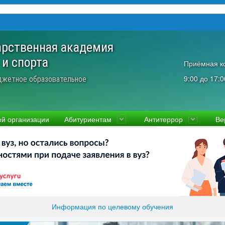
арственная академия
 и спорта
Приёмная к
9:00 до 17:0
джетное образовательное
ой организации
Абитуриентам
Антитеррор
Ве
культеты
Приемная комиссия
Ученый совет
Правовая информаци
Пол
ководство
Стоимость
Преподаватели и сотрудники
Информация прокура
Прав
вости
Видео-экскурсия
Контакты
отиводействие коррупции
Прочие документы
ликолукская Олимпийская академия
Память и слава ВЛГАФК
Информация по целевому обучения