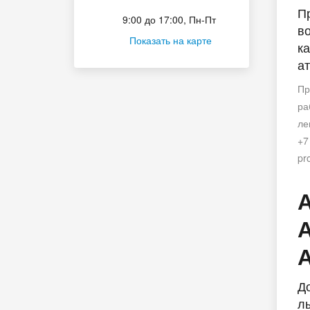
Приёмная комиссия
Пр
9:00 до 17:00, Пн-Пт
во
Показать на карте
к
ат
Пр
ра
ле
+7
pr
Д
л