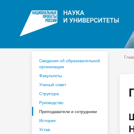
ЦДО
На
Расписание
Сп
Год педагога и наставника 2023
По
Глав
Сведения об образовательной
организации
Факультеты
Ученый совет
Структура
Руководство
Преподаватели и сотрудники
История
Устав