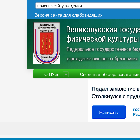
Версия сайта для слабовидящих
Великолукская госуд
физической культуры
Федеральное государственное бю
учреждение высшего образования
О ВУЗе
Сведения об образовательн
Сведения об образовательной
Фа
организации
Ру
Устав
Но
Научная деятельность
Пр
Трудоустройство
Ве