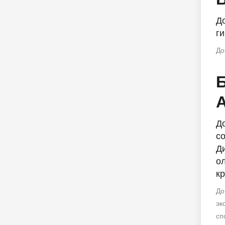
Д
г
До
Д
с
Ди
о
к
До
эк
сп