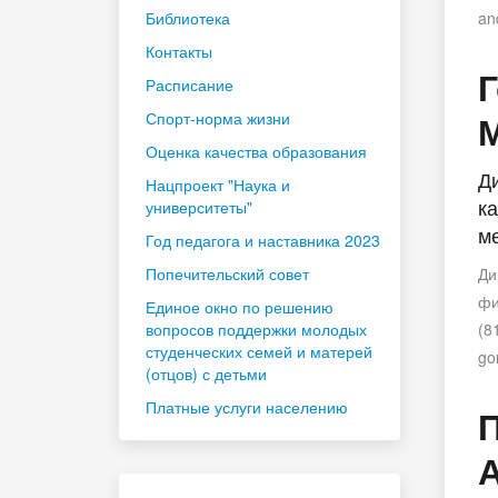
Библиотека
an
Контакты
Г
Расписание
Спорт-норма жизни
Оценка качества образования
Д
Нацпроект "Наука и
к
университеты"
м
Год педагога и наставника 2023
Попечительский совет
Ди
фи
Единое окно по решению
вопросов поддержки молодых
(8
студенческих семей и матерей
go
(отцов) с детьми
Платные услуги населению