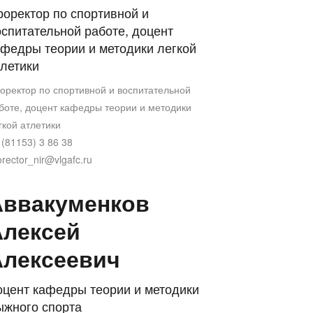
оректор по спортивной и
спитательной работе, доцент
афедры теории и методики легкой
летики
оректор по спортивной и воспитательной
боте, доцент кафедры теории и методики
гкой атлетики
 (81153) 3 86 38
orector_nir@vlgafc.ru
Аввакуменков
Алексей
Алексеевич
оцент кафедры теории и методики
ыжного спорта