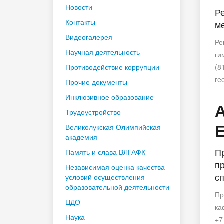
Новости
Ре
Контакты
м
Видеогалерея
Ре
Научная деятельность
ги
Противодействие коррупции
(8
re
Прочие документы
Инклюзивное образование
Трудоустройство
Великолукская Олимпийская
академия
Пр
Память и слава ВЛГАФК
п
Независимая оценка качества
с
условий осуществления
образовательной деятельности
Пр
ЦДО
ка
Наука
+7