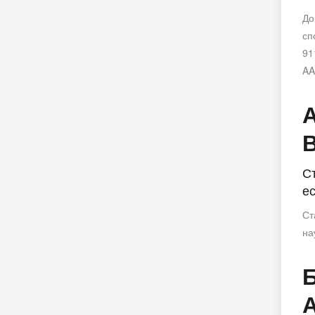
До
сп
91
AA
С
е
Ст
на
Б