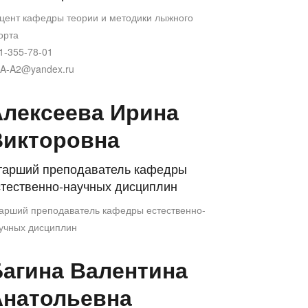
цент кафедры теории и методики лыжного
орта
1-355-78-01
A-A2@yandex.ru
Алексеева Ирина
Викторовна
тарший преподаватель кафедры
стественно-научных дисциплин
арший преподаватель кафедры естественно-
учных дисциплин
агина Валентина
Анатольевна