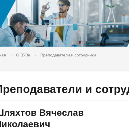
ука
Библиотека
орт-норма жизни
Оценка качества образовани
печительский совет
Единое окно по решению во
поддержки молодых студенч
семей и матерей (отцов) с д
ная
›
О ВУЗе
›
Преподаватели и сотрудники
Преподаватели и сотру
Шляхтов Вячеслав
Николаевич