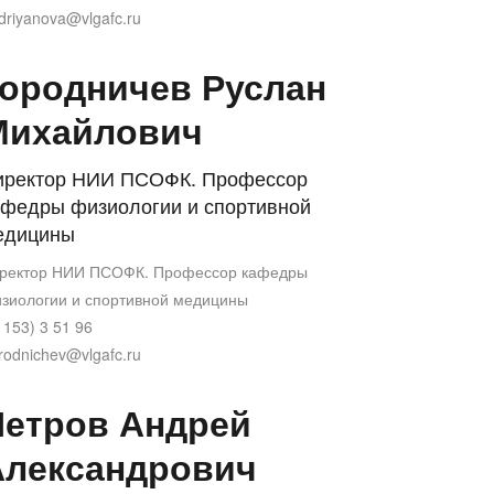
driyanova@vlgafc.ru
ородничев Руслан
Михайлович
иректор НИИ ПСОФК. Профессор
афедры физиологии и спортивной
едицины
ректор НИИ ПСОФК. Профессор кафедры
зиологии и спортивной медицины
1153) 3 51 96
rodnichev@vlgafc.ru
Петров Андрей
Александрович