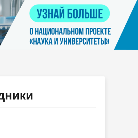
Контакты
я
Нацпроект "Наука и университеты"
просов
Платные услуги населению
еских
етьми
дники