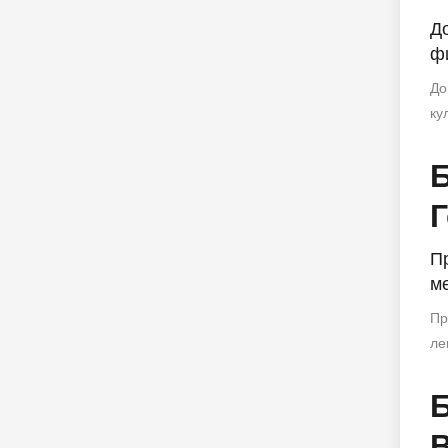
Д
фи
До
ку
П
ме
Пр
ле