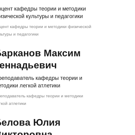
оцент кафедры теории и методики
зической культуры и педагогики
цент кафедры теории и методики физической
льтуры и педагогики
Барканов Максим
Геннадьевич
реподаватель кафедры теории и
тодики легкой атлетики
еподаватель кафедры теории и методики
гкой атлетики
Белова Юлия
Викторовна