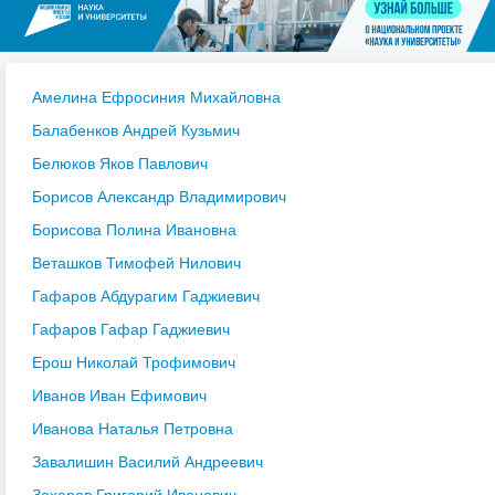
Амелина Ефросиния Михайловна
Балабенков Андрей Кузьмич
Белюков Яков Павлович
Борисов Александр Владимирович
Борисова Полина Ивановна
Веташков Тимофей Нилович
Гафаров Абдурагим Гаджиевич
Гафаров Гафар Гаджиевич
Ерош Николай Трофимович
Иванов Иван Ефимович
Иванова Наталья Петровна
Завалишин Василий Андреевич
Захаров Григорий Иванович