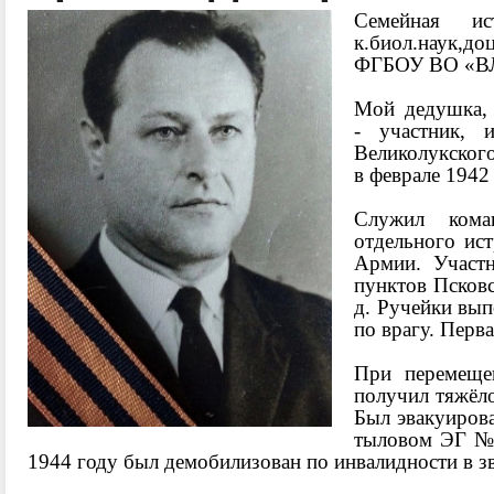
Семейная ис
к.биол.наук,
ФГБОУ ВО «В
Мой дедушка
- участник, 
Великолукског
в феврале 1942 
Служил кома
отдельного ис
Армии. Участ
пунктов Псковс
д. Ручейки вы
по врагу. Перв
При перемеще
получил тяжёло
Был эвакуиров
тыловом ЭГ №4
1944 году был демобилизован по инвалидности в з