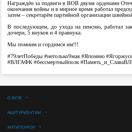
Награждён за подвиги в ВОВ двумя орденами Отече
окончания войны и в мирное время работал председ
затем – секретарём партийной организации швейной
В последующем, до ухода на пенсию, работал за
дочери, 5 внуков и 4 правнука.
Мы помним и гордимся им!!!
#79летПобеды
#нетолько9мая
#Япомню
#Ягоржус
#ВЛГАФК
#бессмертныйполк
#Память_и_СлаваВ
О ВУЗЕ
АБИТУРИЕНТАМ
АНТИТЕРРОР