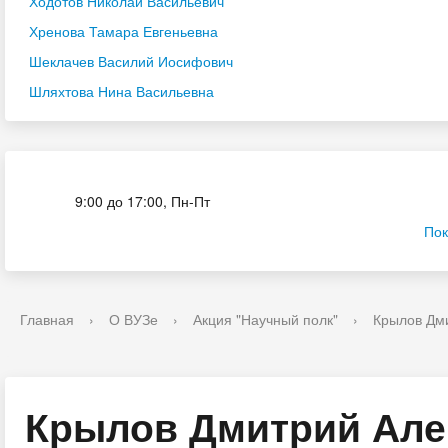
Ходотов Николай Васильевич
Хренова Тамара Евгеньевна
Шеклачев Василий Иосифович
Шляхтова Нина Васильевна
Приёмная комиссия
9:00 до 17:00, Пн-Пт
Пок
Главная
›
О ВУЗе
›
Акция "Научный полк"
›
Крылов Дм
Крылов Дмитрий Але