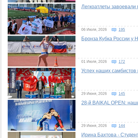
Легкоатлеты завоевали 
06 Июля, 2026
195
Бронза Кубка России у 
01 Июля, 2026
172
Успех наших самбистов 
29 Июня, 2026
145
28-й BAIKAL OPEN: наши
29 Июня, 2026
144
Ирина Бахтова - Студент