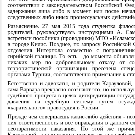
соответствии с законодательством Российской Фед
задержания лица либо в момент или после начал
следственных либо иных процессуальных действий
Разъяснение. 27 мая 2015 года студентка филос
родителей, руководствуясь инструкциями А. Са
встретили пособники (проводники) МТО «Исламское
в городе Килис. Позднее, по запросу Российской 
отделения Интерпола совместно с пограничник
сирийской границы. То есть - до момента объявле
никаких мер по добровольному отказу от со
террористической организации пресечена спе
органами Турции, соответственно примечание к стат
Естественно и адвокаты, и родители Карауловой
сама Варвара прекрасно осознают это, но использ
судебного процесса в целях дискредитации госуда
давления на судебную систему путем осужд
«карательного» правосудия в России.
Прежде чем совершаешь какие-либо действия - необ
них ответственность и все оправдания в данном с
неотвратимости наказания. По этой же причин
Карауловой, продолжается розыск ее «возлюбле