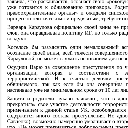
заявила, что раскаивается, осознает свою «роков
уже готовится к обжалованию приговора. Роди
правоохранительные органы» и ожидали снисхож
процесс «политическим» и предвзятым, требуют ос
Варвара Караулова официально своей вины не при
слов, она оправдывала политику ИГ, но только ра
воздух».
Хотелось бы разъяснить один немаловажный аспе
осознание своей вины, всей тяжести совершенного
Карауловой, не может служить основанием для осво
Осудили Варю за совершение преступления по ча
организации, которая в соответствии с за
террористической. И к счастью девочки росс
обвиняемого, так как если бы она совершила 
настаивало уже на минимальном сроке от 10 лет ли
Защита и родители лукаво заявляют, что в дан
прекратила» свое участие деятельности террористи
примечанием к данной статье УК, освобождается о
содержится иного состава преступления. Но адв
Савченко), возможно намеренно умалчивает о второ
что «Не может признаваться добровольным прекра