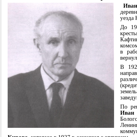
Иван
дерев
уезда 
До 19
крест
Кафти
комсом
в раб
вернул
В
19
напра
разли
(креди
земе
завед
По ре
Иван
Болог
Ле
комму