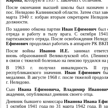
Кирова
, которую в 1937 г. закончил с отличием.
После
окончания высшей школы был назначен н
пос.
Нелидово Калининской области. Затем стал з
марта 1940 г. избран вторым секретарем Нелид
должности.
По заданию обкома партии
Иван Ефимович
был 
отряда и работу в тылу врага. С октября 194
партизанского отряда. После освобождения Нелид
Ефимович
продолжал работать в аппарате РК ВКП
После
войны
Иванов И.Е.
занимал ответст
вновь
образованной Великолукской обл. (Ленинск
в
связи с тяжелой болезнью на пенсию трудился н
В 1963 г. получил инвалидность II гр
республиканского
значения.
Иван Ефимович
был
медалями. В
августе 1968 г. после тяжелой продо
г.
Нелидово.
Сын
Ивана Ефимовича, Владимир Иванови
академии, опубликовал дневник своего отца.
Дневник бывшего комиссара
Иванова Ивана Еф
1 октября 1941 года по 31 марта 1942 года. В 