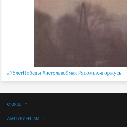
#75летПобеды
#нетолько9мая
#япомнюягоржусь
О ВУЗЕ
АБИТУРИЕНТАМ