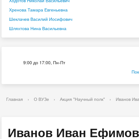
Ходотов Николай Васильевич
Хренова Тамара Евгеньевна
Шеклачев Василий Иосифович
Шляхтова Нина Васильевна
Приёмная комиссия
9:00 до 17:00, Пн-Пт
Пок
Главная
›
О ВУЗе
›
Акция "Научный полк"
›
Иванов Ив
Иванов Иван Ефимо