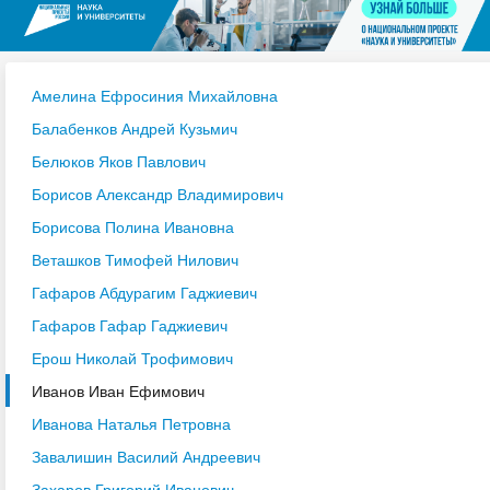
Амелина Ефросиния Михайловна
Балабенков Андрей Кузьмич
Белюков Яков Павлович
Борисов Александр Владимирович
Борисова Полина Ивановна
Веташков Тимофей Нилович
Гафаров Абдурагим Гаджиевич
Гафаров Гафар Гаджиевич
Ерош Николай Трофимович
Иванов Иван Ефимович
Иванова Наталья Петровна
Завалишин Василий Андреевич
Захаров Григорий Иванович