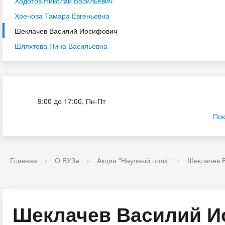
Ходотов Николай Васильевич
Хренова Тамара Евгеньевна
Шеклачев Василий Иосифович
Шляхтова Нина Васильевна
Приёмная комиссия
9:00 до 17:00, Пн-Пт
Пок
Главная
›
О ВУЗе
›
Акция "Научный полк"
›
Шеклачев 
Шеклачев Василий 