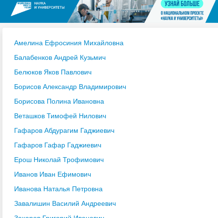
Амелина Ефросиния Михайловна
Балабенков Андрей Кузьмич
Белюков Яков Павлович
Борисов Александр Владимирович
Борисова Полина Ивановна
Веташков Тимофей Нилович
Гафаров Абдурагим Гаджиевич
Гафаров Гафар Гаджиевич
Ерош Николай Трофимович
Иванов Иван Ефимович
Иванова Наталья Петровна
Завалишин Василий Андреевич
Захаров Григорий Иванович