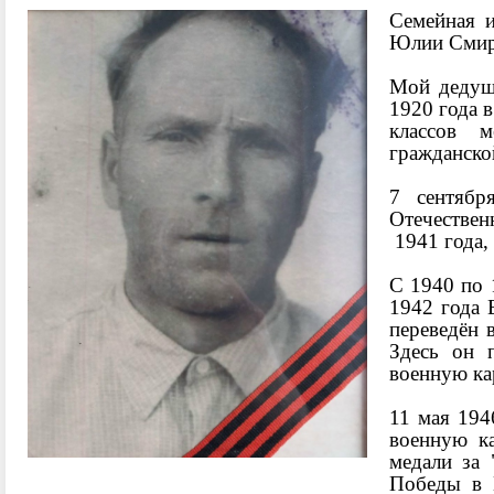
Семейная и
Юлии Смир
Мой деду
1920 года 
классов 
гражданско
7 сентябр
Отечественн
1941 года,
С 1940 по 
1942 года 
переведён 
Здесь он 
военную ка
11 мая 194
военную к
медали за 
Победы в 