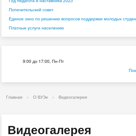
Год педагога и наставника 2023
Попечительский совет
Единое окно по решению вопросов поддержки молодых студенч
Платные услуги населению
Приёмная комиссия
9:00 до 17:00, Пн-Пт
Пок
Главная
›
О ВУЗе
›
Видеогалерея
Видеогалерея