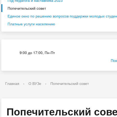
Год педагога и наставника 2023
Попечительский совет
Единое окно по решению вопросов поддержки молодых студенч
Платные услуги населению
Приёмная комиссия
9:00 до 17:00, Пн-Пт
Пок
Главная
›
О ВУЗе
›
Попечительский совет
Попечительский сове