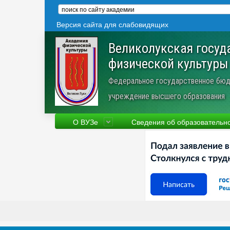
Версия сайта для слабовидящих
Великолукская госуд
физической культуры
Федеральное государственное бюд
учреждение высшего образования
О ВУЗе
Сведения об образовательн
Сведения об образовательной
Фа
организации
Ру
Устав
Но
Научная деятельность
Пр
Трудоустройство
Ве