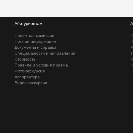
Абитуриентам
А
Приемная комиссия
П
Полная информация
П
Документы и справки
М
Специальности и направления
Т
Стоимость
И
Правила и условия приема
Н
Фото-экскурсия
Аспирантура
Видео-экскурсия