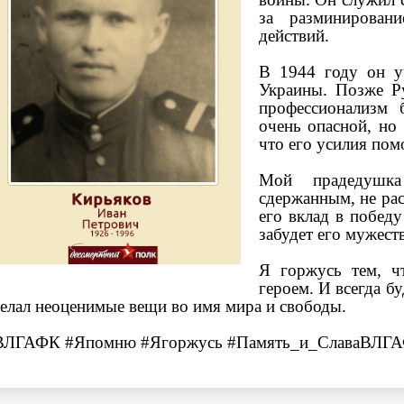
за разминирован
действий.
В 1944 году он у
Украины. Позже Р
профессионализм 
очень опасной, но 
что его усилия пом
Мой прадедушка
сдержанным, не рас
его вклад в побед
забудет его мужест
Я горжусь тем, ч
героем. И всегда б
елал неоценимые вещи во имя мира и свободы.
ВЛГАФК
#Япомню
#Ягоржусь
#Память_и_СлаваВЛГ