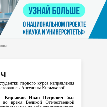
Контакты
я
Нацпроект "Наука и университеты"
просов
Платные услуги населению
еских
етьми
рович
ич
студентки первого курса направления
разование - Ангелины Кирьяковой.
 -
Кирьяков Иван Петрович
был
 во время Великой Отечественной
апёром и нес на себе ответственность