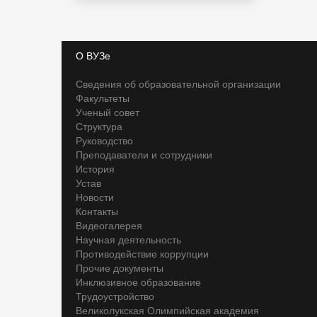
О ВУЗе
Сведения об образовательной организации
Факультеты
Ученый совет
Структура
Руководство
Преподаватели и сотрудники
История
Устав
Новости
Контакты
Видеогалерея
Научная деятельность
Противодействие коррупции
Прочие документы
Инклюзивное образование
Трудоустройство
Великолукская Олимпийская академия