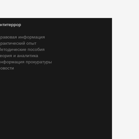
нтитеррор
равовая информация
рактический опыт
етодические пособия
еория и аналитика
нформация прокуратуры
овости