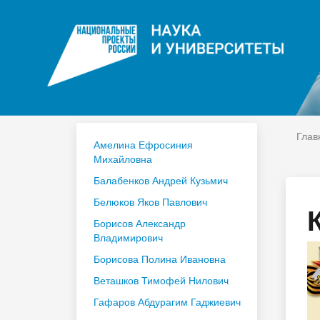
ЦДО
На
Расписание
Сп
Год педагога и наставника 2023
По
Глав
Амелина Ефросиния
Михайловна
Балабенков Андрей Кузьмич
Белюков Яков Павлович
Борисов Александр
Владимирович
Борисова Полина Ивановна
Веташков Тимофей Нилович
Гафаров Абдурагим Гаджиевич