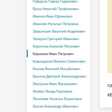
Гафаров Гафар Гаджиевич
Ерош Николай Трофимович
Иванов Иван Ефимович
Иванова Наталья Петровна
Завалишин Василий Андреевич
Захаров Григорий Иванович
Кириллов Алексей Петрович
Кирьяков Иван Петрович
Ковындиков Михаил Семенович
Козлов Василий Михайлович
Крылов Дмитрий Александрович
Лексунов Иван Васильевич
сд
Лииват Линда Карловна
#
Лихачева Наталья Борисовна
Лысов Александр Иванович