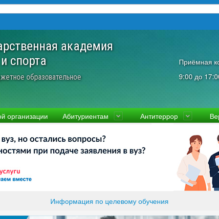
арственная академия
 и спорта
Приёмная к
9:00 до 17:0
жетное образовательное
ой организации
Абитуриентам
Антитеррор
Ве
культеты
Приемная комиссия
Ученый совет
Правовая информаци
Пол
ководство
Стоимость
Преподаватели и сотрудники
Информация прокура
Прав
вости
Видео-экскурсия
Контакты
отиводействие коррупции
Прочие документы
ликолукская Олимпийская академия
Память и слава ВЛГАФК
Информация по целевому обучения