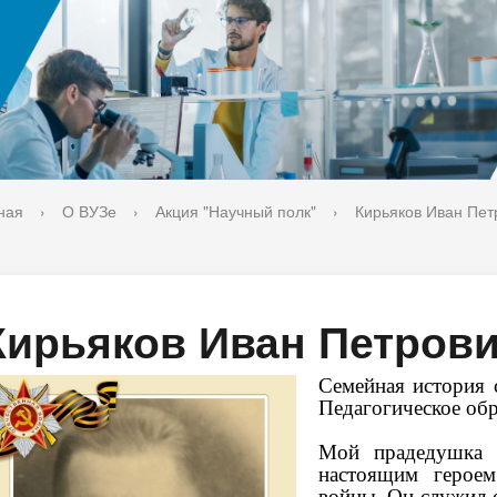
ука
Библиотека
орт-норма жизни
Оценка качества образовани
печительский совет
Единое окно по решению во
поддержки молодых студенч
семей и матерей (отцов) с д
ная
›
О ВУЗе
›
Акция "Научный полк"
›
Кирьяков Иван Пет
Кирьяков Иван Петров
Семейная история 
Педагогическое об
Мой прадедушка
настоящим героем
войны. Он служил с