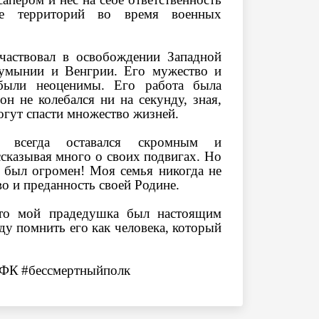
ие территорий во время военных
частвовал в освобождении Западной
умынии и Венгрии. Его мужество и
были неоценимы. Его работа была
он не колебался ни на секунду, зная,
огут спасти множество жизней.
 всегда оставался скромным и
сказывая много о своих подвигах. Но
у был огромен! Моя семья никогда не
во и преданность своей Родине.
то мой прадедушка был настоящим
уду помнить его как человека, который
АФК
#бессмертныйполк