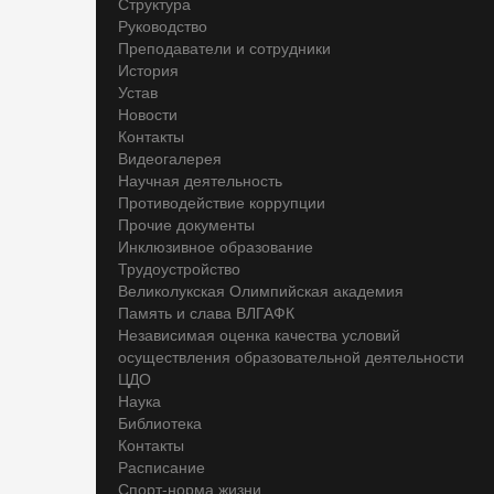
Структура
Руководство
Преподаватели и сотрудники
История
Устав
Новости
Контакты
Видеогалерея
Научная деятельность
Противодействие коррупции
Прочие документы
Инклюзивное образование
Трудоустройство
Великолукская Олимпийская академия
Память и слава ВЛГАФК
Независимая оценка качества условий
осуществления образовательной деятельности
ЦДО
Наука
Библиотека
Контакты
Расписание
Спорт-норма жизни