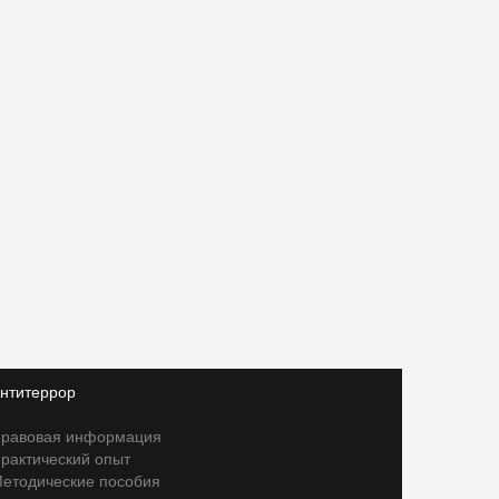
нтитеррор
равовая информация
рактический опыт
етодические пособия