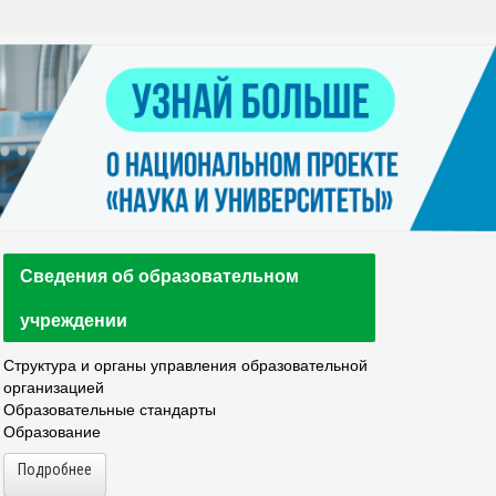
Контакты
я
Нацпроект "Наука и университеты"
просов
Платные услуги населению
еских
етьми
Сведения об образовательном
учреждении
Структура и органы управления образовательной
организацией
Образовательные стандарты
Образование
Подробнее