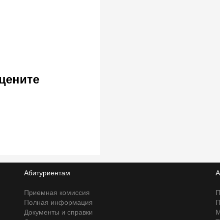
цените
Абитуриентам
А
Приемная комиссия
П
Полная информация
П
Документы и справки
М