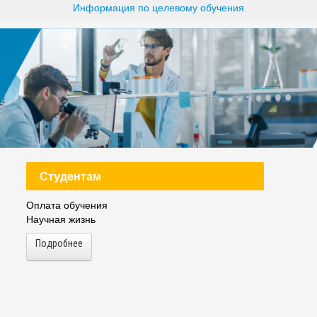
Информация по целевому обучения
ука
Библиотека
орт-норма жизни
Оценка качества образовани
печительский совет
Единое окно по решению во
поддержки молодых студенч
семей и матерей (отцов) с д
Студентам
Оплата обучения
Научная жизнь
Подробнее