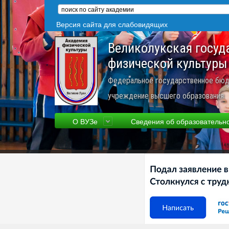
Версия сайта для слабовидящих
Великолукская госуд
физической культуры
Федеральное государственное бюд
учреждение высшего образования
О ВУЗе
Сведения об образовательн
Сведения об образовательной
Фа
организации
Ру
Устав
Но
Научная деятельность
Пр
Трудоустройство
Ве