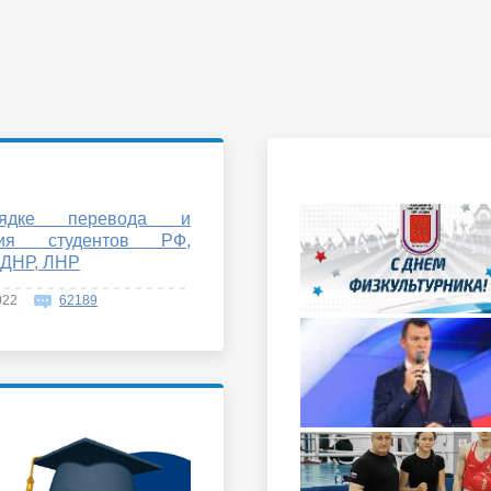
ядке перевода и
ния студентов РФ,
 ДНР, ЛНР
022
62189