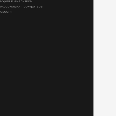
еория и аналитика
нформация прокуратуры
овости