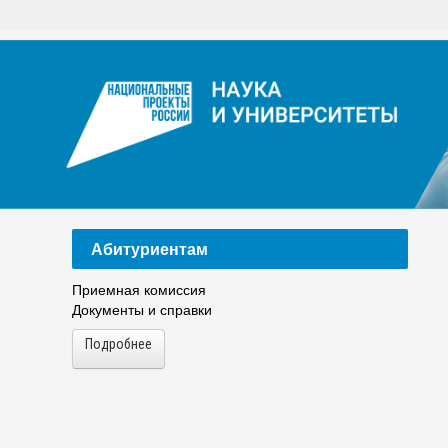
ЦДО
На
Расписание
Сп
Год педагога и наставника 2023
По
Абитуриентам
Приемная комиссия
Документы и справки
Подробнее