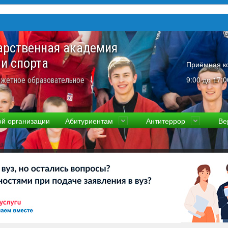
арственная академия
 и спорта
Приёмная к
9:00 до 17:0
жетное образовательное
ой организации
Абитуриентам
Антитеррор
Ве
культеты
Приемная комиссия
Ученый совет
Правовая информаци
Пол
ководство
Стоимость
Преподаватели и сотрудники
Информация прокура
Прав
вости
Видео-экскурсия
Контакты
отиводействие коррупции
Прочие документы
ликолукская Олимпийская академия
Память и слава ВЛГАФК