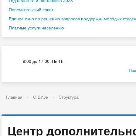
Год педагога и наставника 2023
Попечительский совет
Единое окно по решению вопросов поддержки молодых студенч
Платные услуги населению
Приёмная комиссия
9:00 до 17:00, Пн-Пт
Пок
Главная
›
О ВУЗе
›
Структура
Центр дополнительн