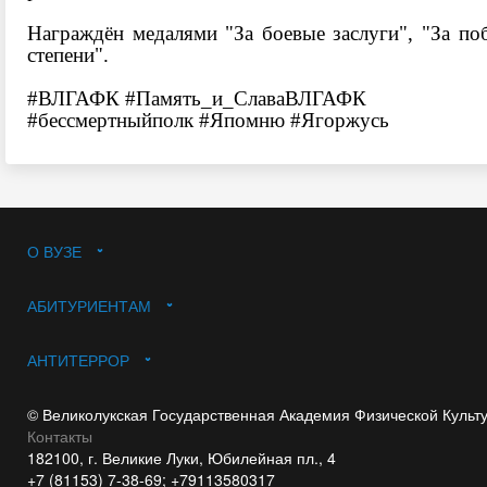
Награждён медалями "За боевые заслуги", "За по
степени".
#ВЛГАФК
#Память_и_СлаваВЛГАФК
#бессмертныйполк
#Япомню
#Ягоржусь
О ВУЗЕ
АБИТУРИЕНТАМ
АНТИТЕРРОР
© Великолукская Государственная Академия Физической Культ
Контакты
182100, г. Великие Луки, Юбилейная пл., 4
+7 (81153) 7-38-69; +79113580317