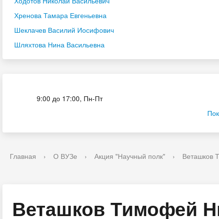
Ходотов Николай Васильевич
Хренова Тамара Евгеньевна
Шеклачев Василий Иосифович
Шляхтова Нина Васильевна
Приёмная комиссия
9:00 до 17:00, Пн-Пт
Пок
Главная
›
О ВУЗе
›
Акция "Научный полк"
›
Веташков 
Веташков Тимофей Н