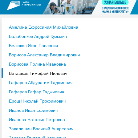
Амелина Ефросиния Михайловна
Балабенков Андрей Кузьмич
Белюков Яков Павлович
Борисов Александр Владимирович
Борисова Полина Ивановна
Веташков Тимофей Нилович
Гафаров Абдурагим Гаджиевич
Гафаров Гафар Гаджиевич
Ерош Николай Трофимович
Иванов Иван Ефимович
Иванова Наталья Петровна
Завалишин Василий Андреевич
Захаров Григорий Иванович