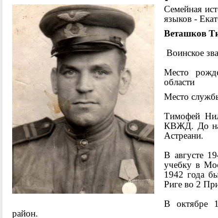
Се
мейная ис
языков - Ека
Веташков Т
Воинское зва
Место рожде
област
и
Место службы
Тимофей Нил
КВЖД. До нач
Астреани.
В августе 1
учебку в Мос
1942 года б
Риге во 2 Пр
В октябре 1
район.