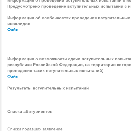
1
1.5.5
человека и
здоровья
Предусмотрено проведение вступительных испытаний с и
животных
медико-
Теория и
биологическое
Информация об особенностях проведения вступительных 
2
5.8.5
методика
3.
49.04.03
Спорт
очна
обеспечение
инвалидов
спорта
спорта
Файл
Информация о возможности сдачи вступительных испытан
республики Российской Федерации, на территории которо
проведения таких вступительных испытаний)
Файл
Результаты вступительных испытаний
Списки абитуриентов
Списки подавших заявление