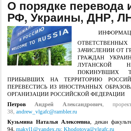
О порядке перевода 
РФ, Украины, ДНР, Л
ИНФОРМАЦИ
ОТВЕТСТВЕННЫ
ЗАЧИСЛЕНИИ ОТ Г
ГРАЖДАН УКРАИ
ЛУГАНСКОЙ Н
ПОКИНУВШИХ Т
ПРИБЫВШИХ НА ТЕРРИТОРИЮ РОССИЙ
ПЕРЕВЕСТИСЬ ИЗ ИНОСТРАННЫХ ОБРАЗОВ
ОРГАНИЗАЦИИ РОССИЙСКОЙ ФЕДЕРАЦИИ
Петров
Андрей Александрович
, прорек
38,
andrew_vlgafc@rambler.ru
Кузьмина Наталья Алексеевна
, декан факульт
94,
makvl1@yandex.ru
;
Khodotova@vlgafc.ru