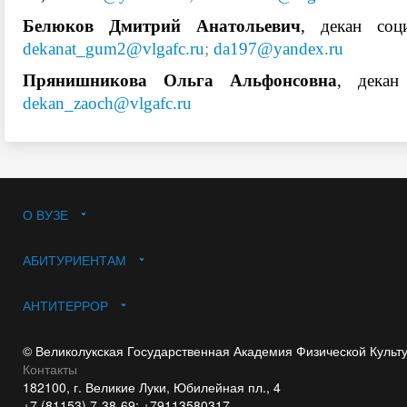
Белюков Дмитрий Анатольевич
, декан соци
dekanat_gum2@vlgafc.ru
;
da197@yandex.ru
Прянишникова Ольга Альфонсовна
, декан
dekan_zaoch@vlgafc.ru
О ВУЗЕ
АБИТУРИЕНТАМ
АНТИТЕРРОР
© Великолукская Государственная Академия Физической Культ
Контакты
182100, г. Великие Луки, Юбилейная пл., 4
+7 (81153) 7-38-69; +79113580317