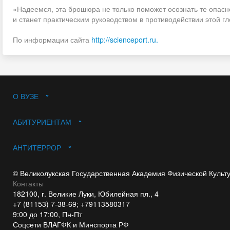
«Надеемся, эта брошюра не только поможет осознать те опасно
и станет практическим руководством в противодействии этой г
По информации сайта
http://scienceport.ru.
О ВУЗЕ
АБИТУРИЕНТАМ
АНТИТЕРРОР
© Великолукская Государственная Академия Физической Культ
Контакты
182100, г. Великие Луки, Юбилейная пл., 4
+7 (81153) 7-38-69; +79113580317
9:00 до 17:00, Пн-Пт
Соцсети ВЛАГФК и Минспорта РФ