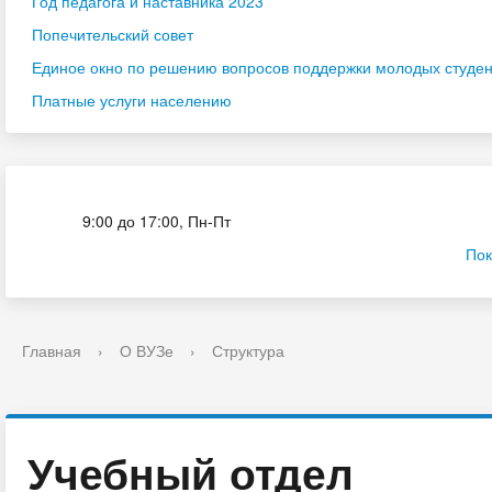
Год педагога и наставника 2023
Попечительский совет
Единое окно по решению вопросов поддержки молодых студенч
Платные услуги населению
Приёмная комиссия
9:00 до 17:00, Пн-Пт
Пок
Главная
›
О ВУЗе
›
Структура
Учебный отдел