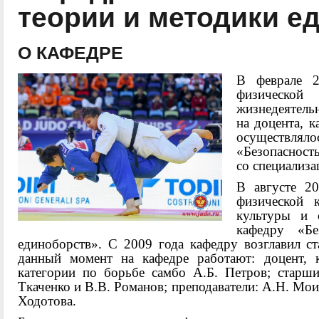
теории и методики е
О КАФЕДРЕ
В феврале 2
физической
жизнедеятель
на доцента, к
осуществлял
«Безопасност
со специализ
В августе 20
физической 
культуры и 
кафедру «Бе
единоборств». С 2009 года кафедру возглавил с
данный момент на кафедре работают: доцент, к
категории по борьбе самбо А.Б. Петров; старши
Ткаченко и В.В. Романов; преподаватели: А.Н. Мо
Ходотова.