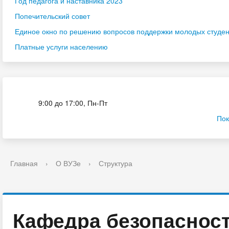
Год педагога и наставника 2023
Попечительский совет
Единое окно по решению вопросов поддержки молодых студенч
Платные услуги населению
Приёмная комиссия
9:00 до 17:00, Пн-Пт
Пок
Главная
›
О ВУЗе
›
Структура
Кафедра безопасност