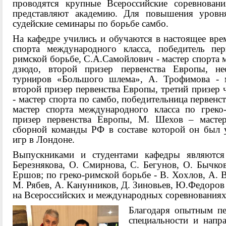
проводятся крупные Всероссийские соревнован
представляют академию. Для повышения уровня
судейские семинары по борьбе самбо.
На кафедре учились и обучаются в настоящее врем
спорта международного класса, победитель пер
римской борьбе, С.А.Самойлович - мастер спорта 
дзюдо, второй призер первенства Европы, не
турниров «Большого шлема», А. Трофимова - м
второй призер первенства Европы, третий призер 
- мастер спорта по самбо, победительница первенс
мастер спорта международного класса по греко
призер первенства Европы, М. Шехов – мастер
сборной команды РФ в составе которой он был 
игр в Лондоне.
Выпускниками и студентами кафедры являются
Березнякова, О. Смирнова, С. Бегунов, О. Бычков
Ершов; по греко-римской борьбе - В. Хохлов, А. В
М. Рябев, А. Канунников, Д. Зиновьев, Ю.Федоров 
на Всероссийских и международных соревнованиях
Благодаря опытным пе
специальности и напра