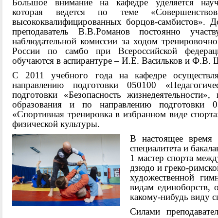
Большое внимание на кафедре уделяется научн
которая ведется по теме «Совершенствов
высококвалифицированных борцов-самбистов». Д
преподаватель В.В.Романов постоянно участ
наблюдательной комиссии за ходом тренировочно
России по самбо при Всероссийской федерац
обучаются в аспирантуре – И.Е. Васильков и Ф.В.
С 2011 учебного года на кафедре осуществля
направлению подготовки 050100 «Педагогиче
подготовки «Безопасность жизнедеятельности», 
образования и по направлению подготовки 0
«Спортивная тренировка в избранном виде спорта:
физической культуры.
В настоящее время 
специалитета и бакал
1 мастер спорта межд
дзюдо и греко-римской
художественной гим
видам единоборств, 
какому-нибудь виду с
Силами преподавате