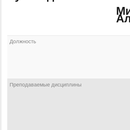
Ми
Ал
Должность
Преподаваемые дисциплины