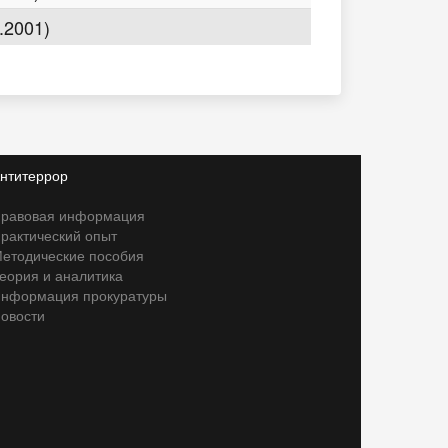
.2001)
нтитеррор
равовая информация
рактический опыт
етодические пособия
еория и аналитика
нформация прокуратуры
овости