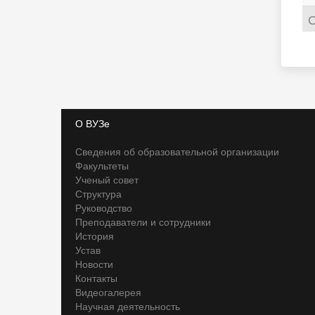
С
О ВУЗе
Сведения об образовательной организации
Факультеты
Ученый совет
Структура
Руководство
Преподаватели и сотрудники
История
Устав
Новости
Контакты
Видеогалерея
Научная деятельность