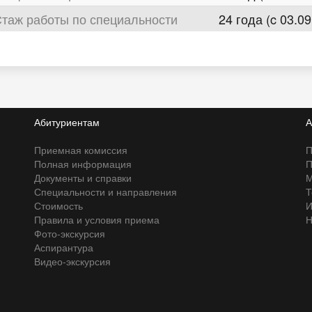
таж работы по специальности
24 года (c 03.09
Абитуриентам
А
Приемная комиссия
П
Полная информация
П
Документы и справки
М
Специальности и направления
Т
Стоимость
И
Правила и условия приема
Н
Фото-экскурсия
Аспирантура
Видео-экскурсия