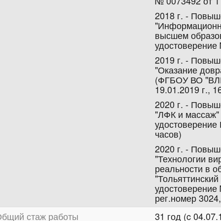
№ 0073492 от 11
2018 г. - Повы
"Информационн
высшем образо
удостоверение №
2019 г. - Повы
"Оказание дов
(ФГБОУ ВО "ВЛГ
19.01.2019 г., 1
2020 г. - Повы
"ЛФК и массаж"
удостоверение П
часов)
2020 г. - Повы
"Технологии ви
реальности в о
"Тольяттинский
удостоверение 
рег.номер 3024,
бщий стаж работы
31 год (c 04.07.