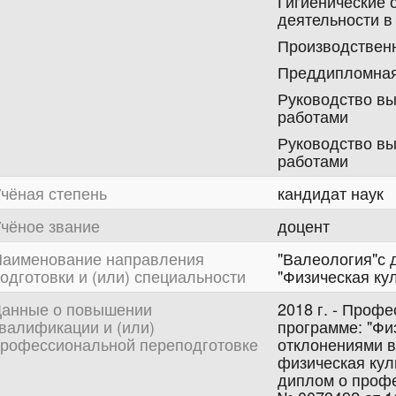
Гигиенические 
деятельности в
Производственн
Преддипломная
Руководство в
работами
Руководство в
работами
чёная степень
кандидат наук
чёное звание
доцент
аименование направления
"Валеология"с 
одготовки и (или) специальности
"Физическая кул
анные о повышении
2018 г. - Проф
валификации и (или)
программе: "Фи
рофессиональной переподготовке
отклонениями в
физическая кул
диплом о проф