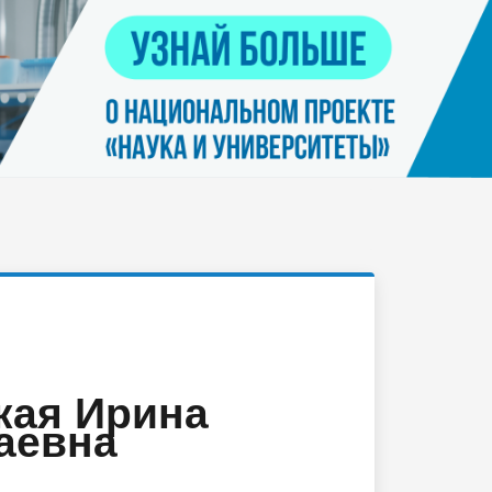
Контакты
я
Нацпроект "Наука и университеты"
просов
Платные услуги населению
еских
етьми
кая Ирина
аевна