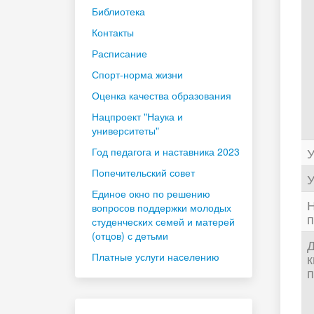
Библиотека
Контакты
Расписание
Спорт-норма жизни
Оценка качества образования
Нацпроект "Наука и
университеты"
У
Год педагога и наставника 2023
Попечительский совет
У
Единое окно по решению
Н
вопросов поддержки молодых
п
студенческих семей и матерей
(отцов) с детьми
Д
Платные услуги населению
к
п