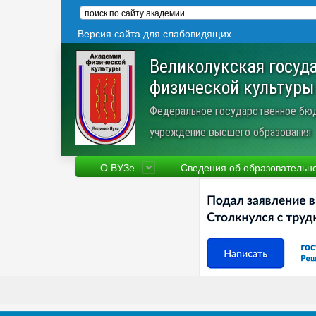
Версия сайта для слабовидящих
Великолукская госуд
физической культуры
Федеральное государственное бю
учреждение высшего образования
О ВУЗе
Сведения об образовательн
Сведения об образовательной
Фа
организации
Ру
Устав
Но
Научная деятельность
Пр
Трудоустройство
Ве