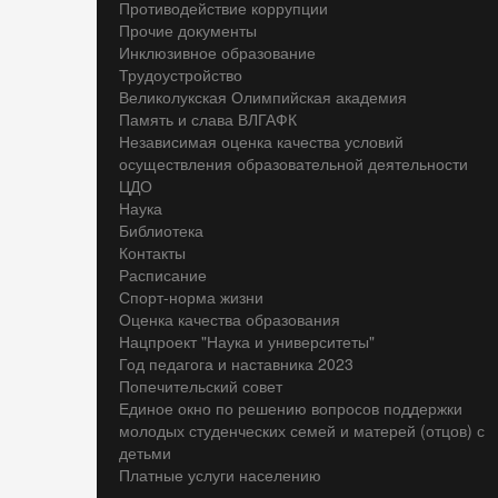
Противодействие коррупции
Прочие документы
Инклюзивное образование
Трудоустройство
Великолукская Олимпийская академия
Память и слава ВЛГАФК
Независимая оценка качества условий
осуществления образовательной деятельности
ЦДО
Наука
Библиотека
Контакты
Расписание
Спорт-норма жизни
Оценка качества образования
Нацпроект "Наука и университеты"
Год педагога и наставника 2023
Попечительский совет
Единое окно по решению вопросов поддержки
молодых студенческих семей и матерей (отцов) с
детьми
Платные услуги населению