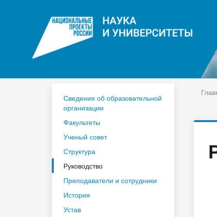
ЦДО
На
Расписание
Сп
Год педагога и наставника 2023
По
Глав
Сведения об образовательной
организации
Факультеты
Ученый совет
Структура
Руководство
Преподаватели и сотрудники
История
Устав