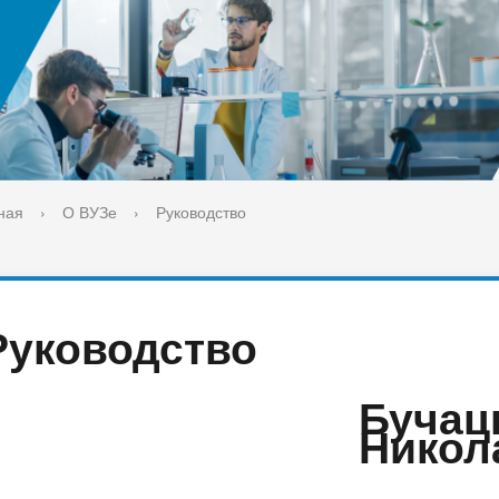
ука
Библиотека
орт-норма жизни
Оценка качества образовани
печительский совет
Единое окно по решению во
поддержки молодых студенч
семей и матерей (отцов) с д
ная
›
О ВУЗе
›
Руководство
Руководство
Бучац
Никол