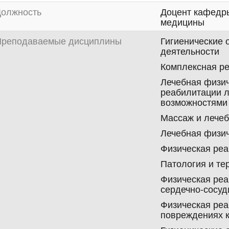
олжность
Доцент кафедры
медицины
реподаваемые дисциплины
Гигиенические 
деятельности
Комплексная р
Лечебная физич
реабилитации л
возможностями
Массаж и лечеб
Лечебная физич
Физическая ре
Патология и те
Физическая реа
сердечно-сосуд
Физическая реа
повреждениях 