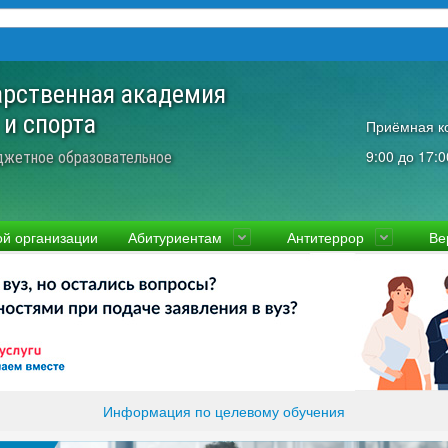
арственная академия
 и спорта
Приёмная к
9:00 до 17:0
джетное образовательное
ой организации
Абитуриентам
Антитеррор
Ве
культеты
Приемная комиссия
Ученый совет
Правовая информаци
Пол
ководство
Стоимость
Преподаватели и сотрудники
Информация прокура
Прав
вости
Видео-экскурсия
Контакты
отиводействие коррупции
Прочие документы
ликолукская Олимпийская академия
Память и слава ВЛГАФК
Информация по целевому обучения