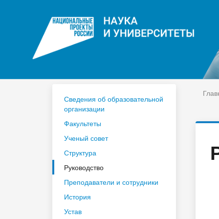
ЦДО
На
Расписание
Сп
Год педагога и наставника 2023
По
Глав
Сведения об образовательной
организации
Факультеты
Ученый совет
Структура
Руководство
Преподаватели и сотрудники
История
Устав