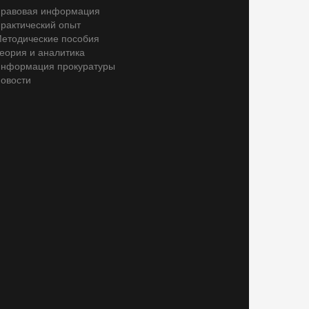
равовая информация
рактический опыт
етодические пособия
еория и аналитика
нформация прокуратуры
овости