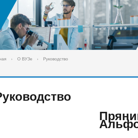
ука
Библиотека
орт-норма жизни
Оценка качества образовани
печительский совет
Единое окно по решению во
поддержки молодых студенч
семей и матерей (отцов) с д
ная
›
О ВУЗе
›
Руководство
Руководство
Пряни
Альфо