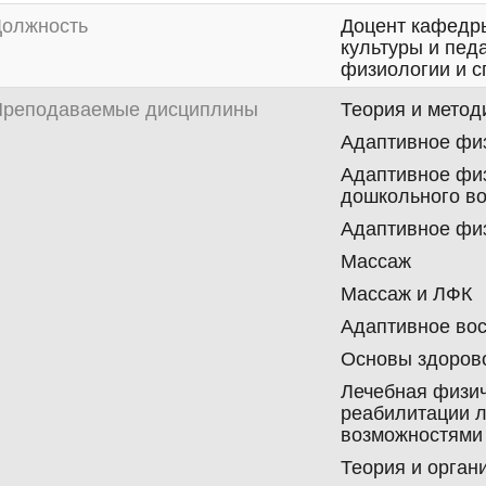
олжность
Доцент кафедры
культуры и пед
физиологии и 
реподаваемые дисциплины
Теория и метод
Адаптивное физ
Адаптивное физ
дошкольного во
Адаптивное физ
Массаж
Массаж и ЛФК
Адаптивное во
Основы здорово
Лечебная физич
реабилитации л
возможностями
Теория и орган