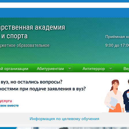
арственная академия
 и спорта
Приёмная к
9:00 до 17:0
джетное образовательное
ой организации
Абитуриентам
Антитеррор
Ве
культеты
Приемная комиссия
Ученый совет
Правовая информаци
Пол
ководство
Стоимость
Преподаватели и сотрудники
Информация прокура
Прав
вости
Видео-экскурсия
Контакты
отиводействие коррупции
Прочие документы
ликолукская Олимпийская академия
Память и слава ВЛГАФК
Информация по целевому обучения