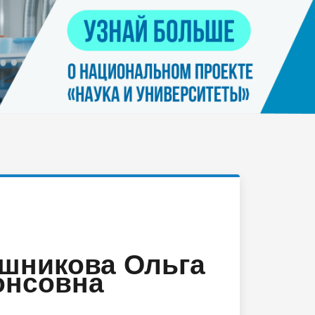
Контакты
я
Нацпроект "Наука и университеты"
просов
Платные услуги населению
еских
етьми
шникова Ольга
нсовна