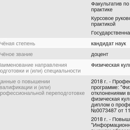
Факультатив по
практике
Курсовое руков
практикой
Государственна
чёная степень
кандидат наук
чёное звание
доцент
аименование направления
Физическая кул
одготовки и (или) специальности
анные о повышении
2018 г. - Проф
валификации и (или)
программе: "Фи
рофессиональной переподготовке
отклонениями в
физическая кул
диплом о проф
№0073487 от 11.
2018 г. - Повы
"Информационн