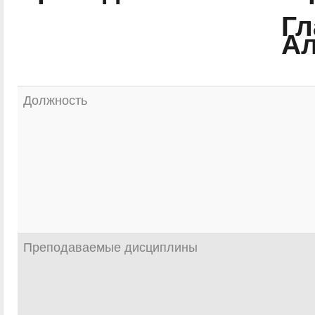
Гл
Ал
Должность
Преподаваемые дисциплины