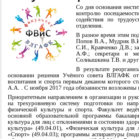
Со дня основания инсти
контролю посещаемости
содействия по трудоус
отделения.
В разное время этим по
Попов В.А., Мудрик В.И
С.И., Кравченко Д.В.; з
А.Ф.; секретари и м
Солнышкина Т.В. и друг
В результате реорганиз
основании решения Учёного совета ВЛГАФК от 
воспитания и спорта первым деканом которого ст
А.А. . С ноября 2017 года обязанности возложены
Приоритетным направлением в организации и руков
на трехуровневую систему подготовки по нап
физической культуры и спорта. Факультет вед
основной образовательной программы бакалаври
культура
для лиц с отклонениями в состоянии здор
культура» (49.04.01), «Физическая культура для 
«Спорт» (49.04.03); программы аспирантуры (под