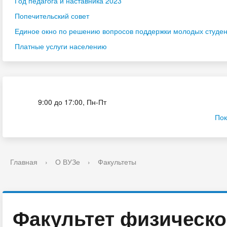
Год педагога и наставника 2023
Попечительский совет
Единое окно по решению вопросов поддержки молодых студенч
Платные услуги населению
Приёмная комиссия
9:00 до 17:00, Пн-Пт
Пок
Главная
›
О ВУЗе
›
Факультеты
Факультет физическо