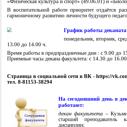
«Физическая культура и спорт» (49.06.01) и «Биоло
В воспитательной работе приоритет отдаётся рас
гармоничному развитию личности будущего педаг
График работы деканата
понедельник, вторник, сред
13.00 до 14.00 ч.
Время работы в предпраздничные дни : с 9.00 до 15
Приемные часы декана факультета: c 14.30 до 16.00
Страница в социальной сети в ВК -
https://vk.c
тел. 8-81153-38294
На сегодняшний день в де
работают:
декан факультета
– Кузьми
старший преподаватель к
дисциплин;