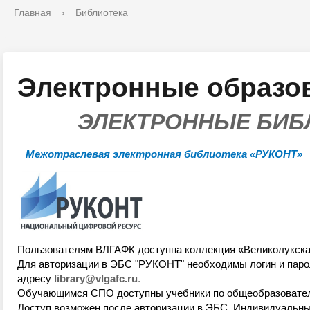
Главная
›
Библиотека
Электронные образо
ЭЛЕКТРОННЫЕ БИ
Межотраслевая электронная библиотека «РУКОНТ»
Пользователям ВЛГАФК доступна коллекция «Великолукская
Для авторизации в ЭБС "РУКОНТ" необходимы логин и парол
адресу
library
@
vlgafc
.
ru
.
Обучающимся СПО доступны учебники по общеобразователь
Доступ возможен после авторизации в ЭБС.
Индивидуальные