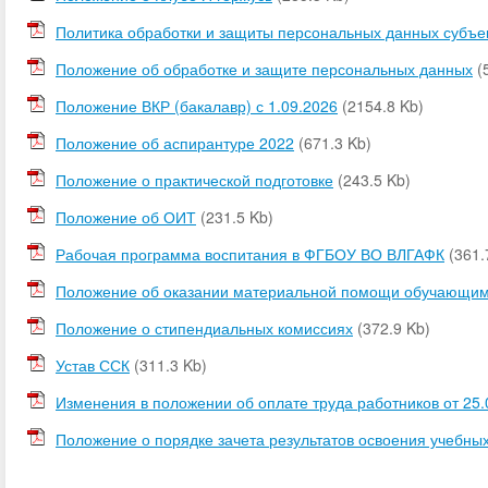
Политика обработки и защиты персональных данных субъ
Положение об обработке и защите персональных данных
(
Положение ВКР (бакалавр) с 1.09.2026
(2154.8 Kb)
Положение об аспирантуре 2022
(671.3 Kb)
Положение о практической подготовке
(243.5 Kb)
Положение об ОИТ
(231.5 Kb)
Рабочая программа воспитания в ФГБОУ ВО ВЛГАФК
(361.
Положение об оказании материальной помощи обучающи
Положение о стипендиальных комиссиях
(372.9 Kb)
Устав ССК
(311.3 Kb)
Изменения в положении об оплате труда работников от 25.
Положение о порядке зачета результатов освоения учебны