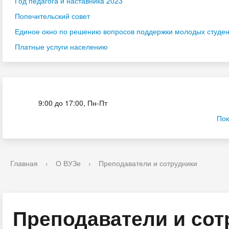
Год педагога и наставника 2023
Попечительский совет
Единое окно по решению вопросов поддержки молодых студенч
Платные услуги населению
Приёмная комиссия
9:00 до 17:00, Пн-Пт
Пок
Главная
›
О ВУЗе
›
Преподаватели и сотрудники
Преподаватели и сот