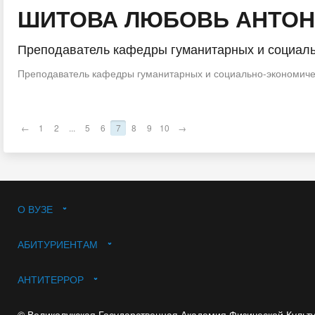
ШИТОВА ЛЮБОВЬ АНТО
Преподаватель кафедры гуманитарных и социаль
Преподаватель кафедры гуманитарных и социально-экономиче
←
1
2
...
5
6
7
8
9
10
→
О ВУЗЕ
АБИТУРИЕНТАМ
АНТИТЕРРОР
© Великолукская Государственная Академия Физической Культ