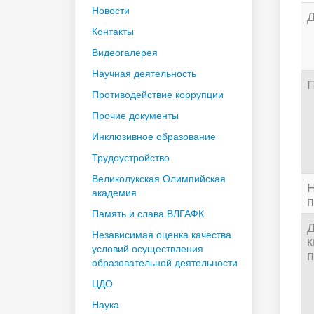
Новости
Д
Контакты
Видеогалерея
Научная деятельность
П
Противодействие коррупции
Прочие документы
Инклюзивное образование
Трудоустройство
Великолукская Олимпийская
Н
академия
п
Память и слава ВЛГАФК
Д
Независимая оценка качества
к
условий осуществления
п
образовательной деятельности
ЦДО
Наука