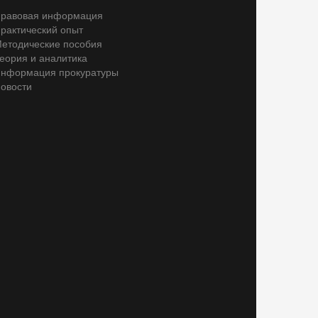
равовая информация
рактический опыт
етодические пособия
еория и аналитика
нформация прокуратуры
овости