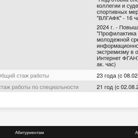
коллегии и суд
спортивных ме
"ВЛГАФК" - 16 ч
2024 г. - Повы
"Профилактика 
молодежной ср
информационног
экстремизму в 
Интернет ФГАНУ
ак. час)
бщий стаж работы
23 года (c 08.02
таж работы по специальности
21 год (c 02.08.
Абитуриентам
А