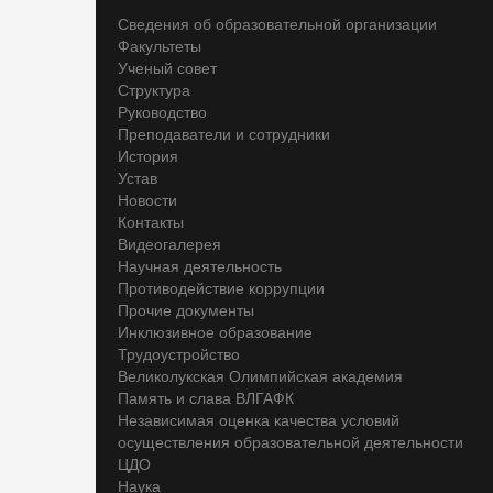
Сведения об образовательной организации
Факультеты
Ученый совет
Структура
Руководство
Преподаватели и сотрудники
История
Устав
Новости
Контакты
Видеогалерея
Научная деятельность
Противодействие коррупции
Прочие документы
Инклюзивное образование
Трудоустройство
Великолукская Олимпийская академия
Память и слава ВЛГАФК
Независимая оценка качества условий
осуществления образовательной деятельности
ЦДО
Наука