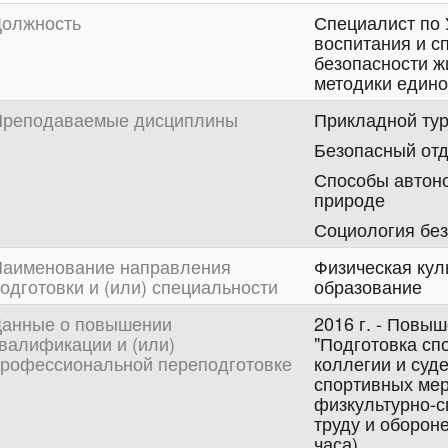
олжность
Специалист по 
воспитания и с
безопасности ж
методики едино
реподаваемые дисциплины
Прикладной ту
Безопасный отд
Способы автоно
природе
Социология без
аименование направления
Физическая кул
одготовки и (или) специальности
образование
анные о повышении
2016 г. - Повы
валификации и (или)
"Подготовка сп
рофессиональной переподготовке
коллегии и суд
спортивных мер
физкультурно-с
труду и оборон
часа).