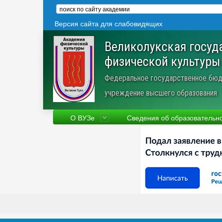
Версия сайта для слабовидящих
Великолукская госуд
физической культуры
Федеральное государственное бюд
учреждение высшего образования
О ВУЗе
Сведения об образовательн
Сведения об образовательной
Фа
организации
Ру
Устав
Но
Научная деятельность
Пр
Трудоустройство
Ве