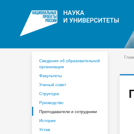
ЦДО
На
Расписание
Сп
Год педагога и наставника 2023
По
Глав
Сведения об образовательной
организации
Факультеты
Ученый совет
Структура
Руководство
Преподаватели и сотрудники
История
Устав