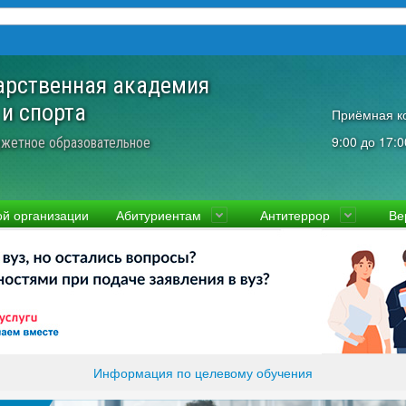
арственная академия
 и спорта
Приёмная к
9:00 до 17:0
жетное образовательное
ой организации
Абитуриентам
Антитеррор
Ве
культеты
Приемная комиссия
Ученый совет
Правовая информаци
Пол
ководство
Стоимость
Преподаватели и сотрудники
Информация прокура
Прав
вости
Видео-экскурсия
Контакты
отиводействие коррупции
Прочие документы
ликолукская Олимпийская академия
Память и слава ВЛГАФК
Информация по целевому обучения