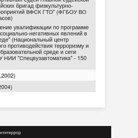
ейских бригад физкультурно-
роприятий ВФСК ГТО" (ФГБОУ ВО
асов)
шение увалификации по программе
социально-негативных явлений в
еде" (Национальный центр
о противодействия терроризму и
образовательной среде и сети
 НИИ "Спецвузавтоматика" - 150
.2002)
2004)
нтитеррор