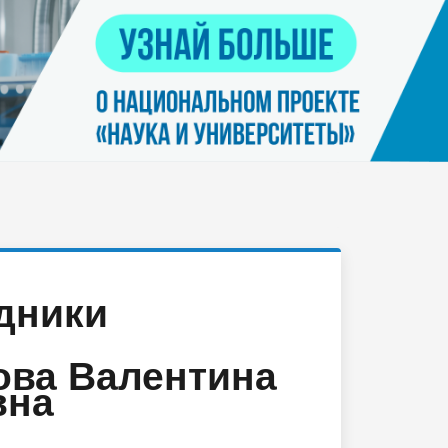
Контакты
я
Нацпроект "Наука и университеты"
просов
Платные услуги населению
еских
етьми
дники
ова Валентина
вна