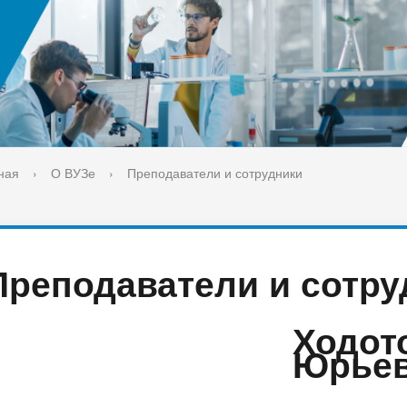
ука
Библиотека
орт-норма жизни
Оценка качества образовани
печительский совет
Единое окно по решению во
поддержки молодых студенч
семей и матерей (отцов) с д
ная
›
О ВУЗе
›
Преподаватели и сотрудники
Преподаватели и сотру
Ходот
Юрье