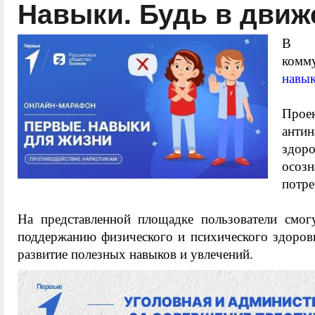
Навыки. Будь в движ
️В 
ком
навык
Прое
антин
здор
осоз
потре
На представленной площадке пользователи смог
поддержанию физического и психического здоровь
развитие полезных навыков и увлечений.