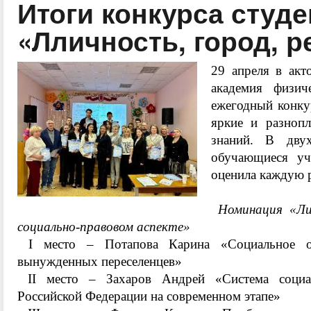
Итоги конкурса студ
«Лличность, город, р
29 апреля в акт
академия физи
ежегодный конку
яркие и разноп
знаний. В дву
обучающиеся уч
оценила каждую 
Номинация «Лич
социально-правовом аспекте» ️
I место – Потапова Карина «Социальное об
вынужденных переселенцев»
II место – Захаров Андрей «Система социа
Российской Федерации на современном этапе»