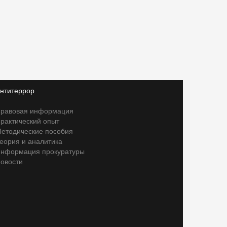
нтитеррор
равовая информация
рактический опыт
етодические пособия
еория и аналитика
нформация прокуратуры
овости