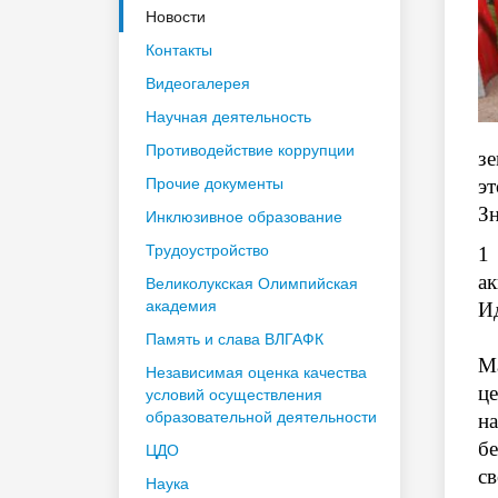
Новости
Контакты
Видеогалерея
Научная деятельность
Противодействие коррупции
зе
Прочие документы
эт
Зн
Инклюзивное образование
Трудоустройство
1
а
Великолукская Олимпийская
академия
Ид
Память и слава ВЛГАФК
М
Независимая оценка качества
це
условий осуществления
образовательной деятельности
н
бе
ЦДО
с
Наука