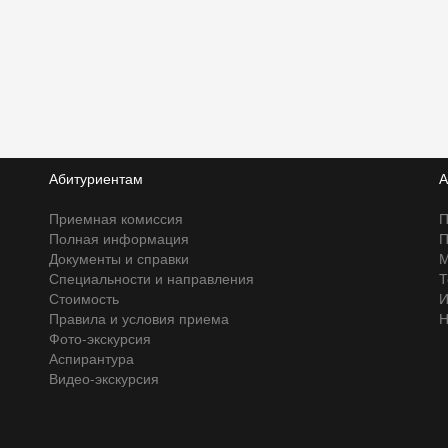
Абитуриентам
А
Приемная комиссия
П
Полная информация
П
Документы и справки
М
Специальности и направления
Т
Стоимость
И
Правила и условия приема
Н
Фото-экскурсия
Аспирантура
Видео-экскурсия