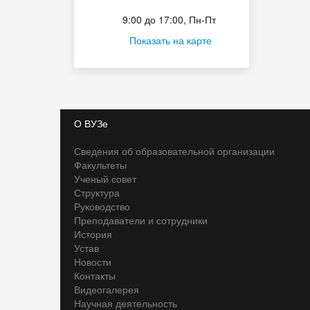
Приёмная комиссия
9:00 до 17:00, Пн-Пт
Показать на карте
О ВУЗе
Сведения об образовательной организации
Факультеты
Ученый совет
Структура
Руководство
Преподаватели и сотрудники
История
Устав
Новости
Контакты
Видеогалерея
Научная деятельность