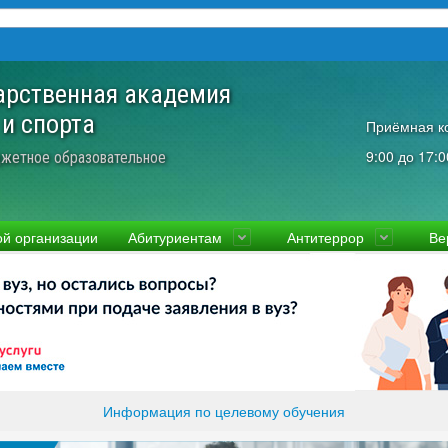
арственная академия
 и спорта
Приёмная к
9:00 до 17:0
жетное образовательное
ой организации
Абитуриентам
Антитеррор
Ве
культеты
Приемная комиссия
Ученый совет
Правовая информаци
Пол
ководство
Стоимость
Преподаватели и сотрудники
Информация прокура
Прав
вости
Видео-экскурсия
Контакты
отиводействие коррупции
Прочие документы
ликолукская Олимпийская академия
Память и слава ВЛГАФК
Информация по целевому обучения