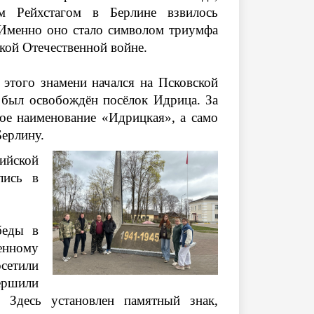
м Рейхстагом в Берлине взвилось
Именно оно стало символом триумфа
икой Отечественной войне.
 этого знамени начался на Псковской
 был освобождён посёлок Идрица. За
ное наименование «Идрицкая», а само
Берлину.
ийской
лись в
беды в
ленному
сетили
вершили
 Здесь установлен памятный знак,