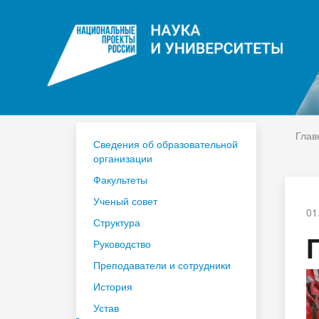
ЦДО
На
Расписание
Сп
Год педагога и наставника 2023
По
Глав
Сведения об образовательной
организации
Факультеты
Ученый совет
01
Структура
Руководство
Преподаватели и сотрудники
История
Устав