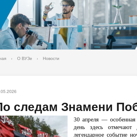
ука
Библиотека
орт-норма жизни
Оценка качества образовани
печительский совет
Единое окно по решению во
поддержки молодых студенч
семей и матерей (отцов) с д
ная
›
О ВУЗе
›
Новости
.05.2026
По следам Знамени По
30 апреля — особенная 
день здесь отмечают 
легендарное событие но