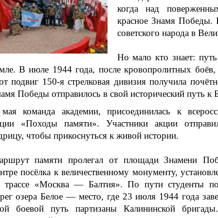
когда над поверженны
красное Знамя Победы. 
советского народа в Вел
Но мало кто знает: путь
мле. В июле 1944 года, после кровопролитных боёв,
от подвиг 150-я стрелковая дивизия получила почёт
амя Победы отправилось в свой исторический путь к 
 мая команда академии, присоединилась к всеросс
кции «Походы памяти». Участники акции отправи
рицу, чтобы прикоснуться к живой истории.
аршрут памяти пролегал от площади Знамени По
нтре посёлка к величественному монументу, установ
а трассе «Москва — Балтия». По пути студенты по
рег озера Белое — место, где 23 июля 1944 года за
вой боевой путь партизаны Калининской бригады.