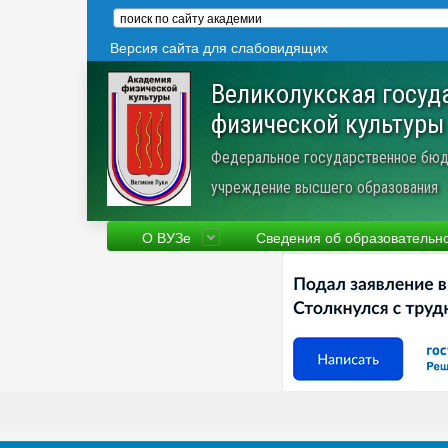
Версия сайта для слабовидящих
Великолукская госуд
физической культуры
Федеральное государственное бюд
учреждение высшего образования
О ВУЗе
Сведения об образовательн
Сведения об образовательной
Фа
организации
Ру
Устав
Но
Научная деятельность
Пр
Трудоустройство
Ве