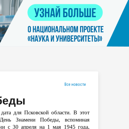
Контакты
я
Нацпроект "Наука и университеты"
просов
Платные услуги населению
еских
етьми
Все новости
беды
дата для Псковской области. В этот
День Знамени Победы, вспоминая
чи с 30 апреля на 1 мая 1945 года,