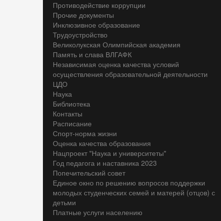
Противодействие коррупции
Прочие документы
Инклюзивное образование
Трудоустройство
Великолукская Олимпийская академия
Память и слава ВЛГАФК
Независимая оценка качества условий
осуществления образовательной деятельности
ЦДО
Наука
Библиотека
Контакты
Расписание
Спорт-норма жизни
Оценка качества образования
Нацпроект "Наука и университеты"
Год педагога и наставника 2023
Попечительский совет
Единое окно по решению вопросов поддержки
молодых студенческих семей и матерей (отцов) с
детьми
Платные услуги населению